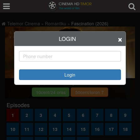
Telemor Cinema
»
Romantiku
»
Fascination (2026)
×
LOGIN
Login
Deskulpa, ita seidauk rejistu hodi asiste filme.
10cent/24 oras
50cent/loron 7
Episodes
1
2
3
4
5
6
7
8
9
10
11
12
13
14
15
16
17
18