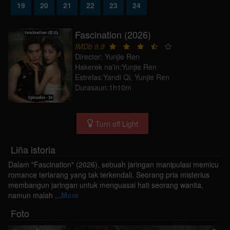
19
20
21
22
23
24
Fascination (2026)
IMDb 8.9
Director: Yunjie Ren
Hakerek na'in:Yunjie Ren
Estrelas:Yandi Qi, Yunjie Ren
Durasaun:1h10m
Turn off Light
Liña istoria
Dalam "Fascination" (2026), sebuah jaringan manipulasi memicu
romance terlarang yang tak terkendali. Seorang pria misterius
membangun jaringan untuk menguasai hati seorang wanita,
namun malah
...
More
Foto